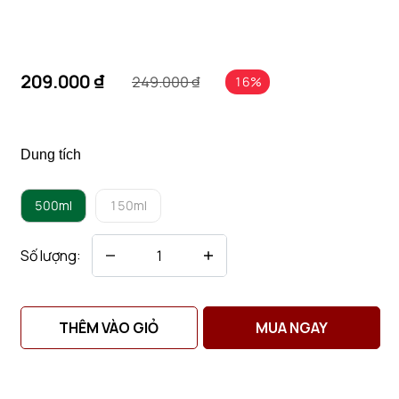
209.000 ₫
249.000 ₫
16%
Dung tích
500ml
150ml
Số lượng:
THÊM VÀO GIỎ
MUA NGAY