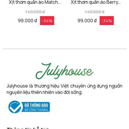
Xịt thơm quần áo Matcha
Xịt thơm quần áo Berry
Cloud Aromisca
Muse Aromisca
149.000 ₫
149.000 ₫
99.000 ₫
99.000 ₫
-34%
-34%
Julyhouse là thương hiệu Việt chuyên ứng dụng nguồn
nguyên liệu thiên nhiên vào đời sống.