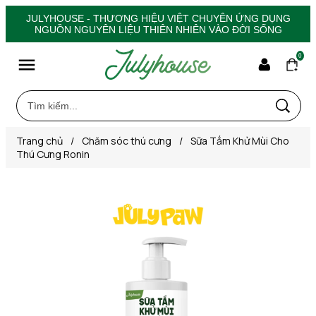
JULYHOUSE - THƯƠNG HIỆU VIỆT CHUYÊN ỨNG DỤNG
NGUỒN NGUYÊN LIỆU THIÊN NHIÊN VÀO ĐỜI SỐNG
0
Trang chủ
/
Chăm sóc thú cưng
/
Sữa Tắm Khử Mùi Cho
Thú Cưng Ronin