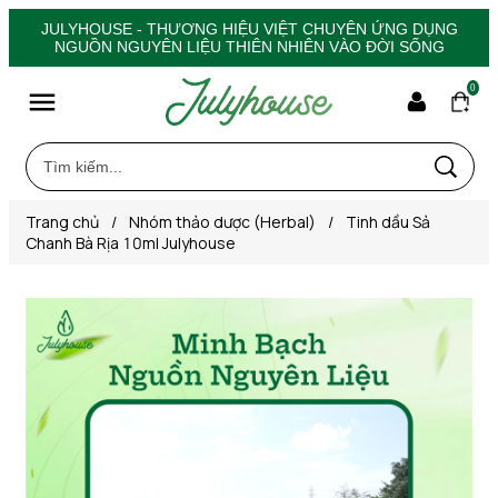
JULYHOUSE - THƯƠNG HIỆU VIỆT CHUYÊN ỨNG DỤNG
NGUỒN NGUYÊN LIỆU THIÊN NHIÊN VÀO ĐỜI SỐNG
0
Trang chủ
/
Nhóm thảo dược (Herbal)
/
Tinh dầu Sả
Chanh Bà Rịa 10ml Julyhouse