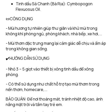
Tinh dầu Sả Chanh (Bà Rịa): Cymbopogon
Flexuosus Oil.
📜CÔNG DỤNG
- Mùi hương tự nhiên giúp thư giãn và khử mùi trong
không khí phòng ngủ, phòng khách, nhà bếp, xe hơi,...
- Mùi thơm đặc trưng mang lại cảm giác dễ chịu và ấm áp
trong không gian sống.
✔️HƯỚNG DẪN SỬ DỤNG
- Nhỏ 3 – 5 giọt vào thiết bị xông tinh dầu để xông
phòng.
- Có thể sử dụng như chất hỗ trợ tạo mùi thơm trong
nến thơm, homecare,...
BẢO QUẢN: Để nơi thoáng mát, tránh nhiệt độ cao, ánh
nắng mặt trời và tầm tay trẻ em.