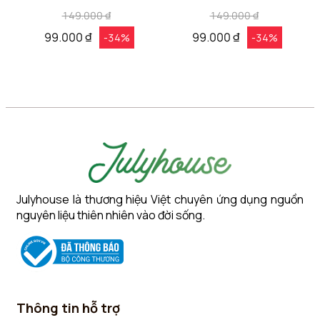
Cloud Aromisca
Muse Aromisca
149.000 ₫
149.000 ₫
99.000 ₫
99.000 ₫
-34%
-34%
Julyhouse là thương hiệu Việt chuyên ứng dụng nguồn
nguyên liệu thiên nhiên vào đời sống.
Thông tin hỗ trợ