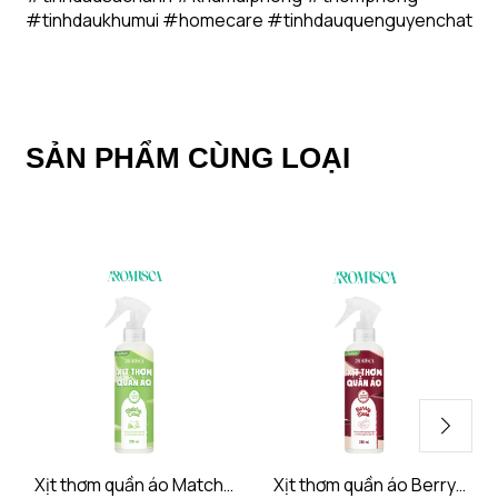
#tinhdaukhumui #homecare #tinhdauquenguyenchat
SẢN PHẨM CÙNG LOẠI
Xịt thơm quần áo Matcha
Xịt thơm quần áo Berry