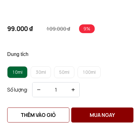
99.000 ₫
109.000 ₫
9%
Dung tích
10ml
30ml
50ml
100ml
Số lượng:
THÊM VÀO GIỎ
MUA NGAY