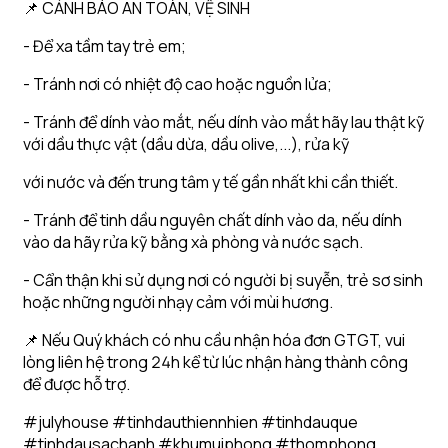
📌 CẢNH BÁO AN TOÀN, VỆ SINH
- Để xa tầm tay trẻ em;
- Tránh nơi có nhiệt độ cao hoặc nguồn lửa;
- Tránh để dính vào mắt, nếu dính vào mắt hãy lau thật kỹ
với dầu thực vật (dầu dừa, dầu olive,...), rửa kỹ
với nước và đến trung tâm y tế gần nhất khi cần thiết.
- Tránh để tinh dầu nguyên chất dính vào da, nếu dính
vào da hãy rửa kỹ bằng xà phòng và nước sạch.
- Cẩn thận khi sử dụng nơi có người bị suyễn, trẻ sơ sinh
hoặc những người nhạy cảm với mùi hương.
📌 Nếu Quý khách có nhu cầu nhận hóa đơn GTGT, vui
lòng liên hệ trong 24h kể từ lúc nhận hàng thành công
để được hỗ trợ.
#julyhouse #tinhdauthiennhien #tinhdauque
#tinhdausachanh #khumuiphong #thomphong