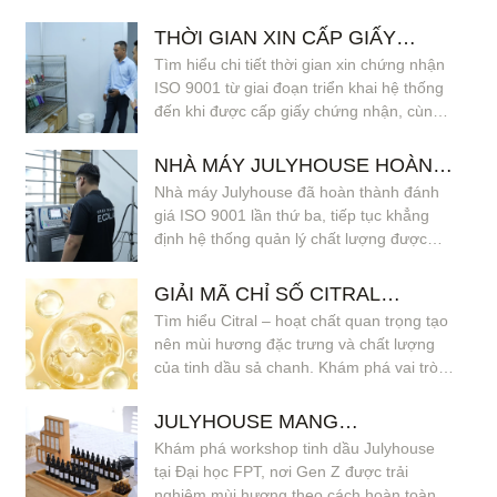
THỜI GIAN XIN CẤP GIẤY
Tìm hiểu chi tiết thời gian xin chứng nhận
CHỨNG NHẬN ISO 9001 ĐỐI
ISO 9001 từ giai đoạn triển khai hệ thống
VỚI NHÀ MÁY
đến khi được cấp giấy chứng nhận, cùng
các yếu tố ảnh hưởng như quy mô, quy
trình vận hành và mức độ hoàn thiện nội
NHÀ MÁY JULYHOUSE HOÀN
bộ. Đồng thời, nắm rõ lưu ý về tái chứng
Nhà máy Julyhouse đã hoàn thành đánh
THÀNH ĐÁNH GIÁ TIÊU CHUẨN
nhận để duy trì hiệu lực lâu dài.
giá ISO 9001 lần thứ ba, tiếp tục khẳng
ISO 9001
định hệ thống quản lý chất lượng được
vận hành ổn định, nhất quán và có khả
năng cải tiến liên tục. Đây là nền tảng
GIẢI MÃ CHỈ SỐ CITRAL
quan trọng giúp doanh nghiệp duy trì hiệu
Tìm hiểu Citral – hoạt chất quan trọng tạo
TRONG TINH DẦU SẢ CHANH
lực chứng nhận và hướng đến phát triển
nên mùi hương đặc trưng và chất lượng
JULYHOUSE
bền vững trong dài hạn.
của tinh dầu sả chanh. Khám phá vai trò
của Citral trong thư giãn, kháng khuẩn,
khử mùi và cách Julyhouse kiểm soát chặt
JULYHOUSE MANG
chẽ hàm lượng Citral để mang đến trải
Khám phá workshop tinh dầu Julyhouse
WORKSHOP TINH DẦU ĐẾN
nghiệm tự nhiên, an toàn và ổn định cho
tại Đại học FPT, nơi Gen Z được trải
SỰ KIỆN “BẠN MỚI TIẾP CHILL”
người dùng.
nghiệm mùi hương theo cách hoàn toàn