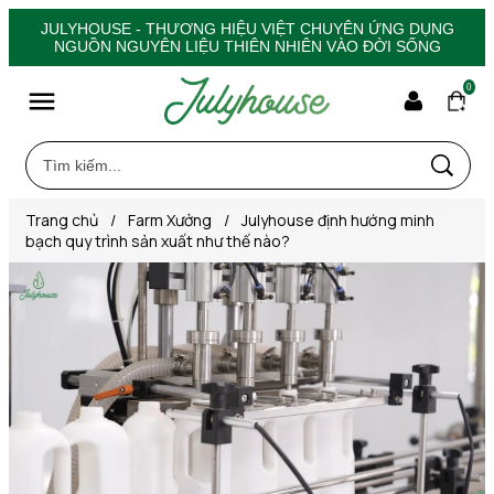
JULYHOUSE - THƯƠNG HIỆU VIỆT CHUYÊN ỨNG DỤNG
NGUỒN NGUYÊN LIỆU THIÊN NHIÊN VÀO ĐỜI SỐNG
0
Trang chủ
/
Farm Xưởng
/
Julyhouse định hướng minh
bạch quy trình sản xuất như thế nào?