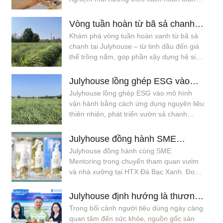
TẠI ĐẠI HỌC FPT
mới. Không chỉ thư giãn, người tham gia
còn hiểu rõ hơn về bản thân, cảm xúc và
Vòng tuần hoàn từ bã sả chanh –
tìm ra nguồn năng lượng phù hợp thông
Khám phá vòng tuần hoàn xanh từ bã sả
Giải pháp bền vững tại Julyhouse
qua Website Julai.
chanh tại Julyhouse – từ tinh dầu đến giá
thể trồng nấm, góp phần xây dựng hệ sinh
thái bền vững và thân thiện môi trường.
Julyhouse lồng ghép ESG vào
Julyhouse lồng ghép ESG vào mô hình
mô hình kinh doanh như thế nào?
vận hành bằng cách ứng dụng nguyên liệu
thiên nhiên, phát triển vườn sả chanh
canh tác an toàn và áp dụng sản xuất tuần
hoàn để giảm chất thải. Đồng thời chú
Julyhouse đồng hành SME
trọng môi trường làm việc minh bạch, bảo
Julyhouse đồng hành cùng SME
Mentoring trong hoạt động tham
vệ sức khỏe cộng đồng và quy trình sản
Mentoring trong chuyến tham quan vườn
quan vườn và nhà xưởng tại HTX
xuất nhằm xây dựng niềm tin với khách
và nhà xưởng tại HTX Đá Bạc Xanh. Đoàn
hàng.
Đá Bạc Xanh
khách được tìm hiểu quy trình trồng, chăm
sóc và thu hoạch sả chanh, tham quan
Julyhouse định hướng là thương
khu sản xuất và lắng nghe chia sẻ về cách
Trong bối cảnh người tiêu dùng ngày càng
hiệu Việt chuyên ứng dụng nguồn
Julyhouse lồng ghép ESG vào mô hình
quan tâm đến sức khỏe, nguồn gốc sản