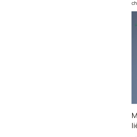
ch
M
l