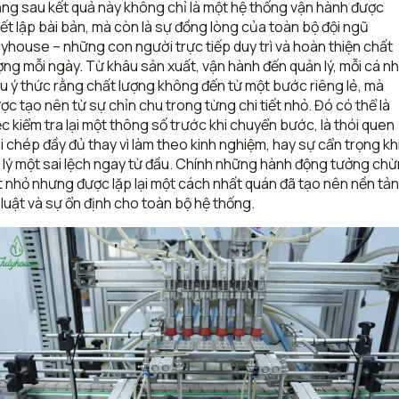
ng sau kết quả này không chỉ là một hệ thống vận hành được
iết lập bài bản, mà còn là sự đồng lòng của toàn bộ đội ngũ
lyhouse – những con người trực tiếp duy trì và hoàn thiện chất
ợng mỗi ngày. Từ khâu sản xuất, vận hành đến quản lý, mỗi cá n
u ý thức rằng chất lượng không đến từ một bước riêng lẻ, mà
ợc tạo nên từ sự chỉn chu trong từng chi tiết nhỏ. Đó có thể là
ệc kiểm tra lại một thông số trước khi chuyển bước, là thói quen
i chép đầy đủ thay vì làm theo kinh nghiệm, hay sự cẩn trọng kh
 lý một sai lệch ngay từ đầu. Chính những hành động tưởng ch
t nhỏ nhưng được lặp lại một cách nhất quán đã tạo nên nền tả
 luật và sự ổn định cho toàn bộ hệ thống.