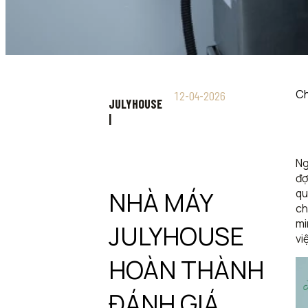
Ch
12-04-2026
JULYHOUSE
|
Ng
đợ
qu
NHÀ MÁY
ch
mi
JULYHOUSE
vi
HOÀN THÀNH
ĐÁNH GIÁ