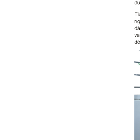
đư
Ti
ng
đá
va
dò