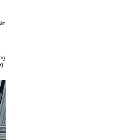
hân
i
ừng
ng