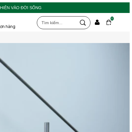
HIÊN VÀO ĐỜI SỐNG
0
đơn hàng