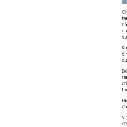
Ch
tả
hà
sự
sự
Kh
đị
đư
Đâ
rà
đề
th
Đi
đá
Vi
để