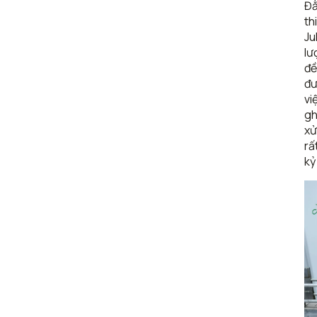
Đằ
th
Ju
lư
đề
đư
vi
gh
xử
rấ
kỷ