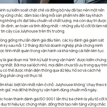
ính sự kiểm soát chặt chẽ và đồng bộ này đã tạo nên một nền
ng vững chắc, đảm bảo rằng mỗi sản phẩm khi đến tay khách
ng không chỉ đạt tiêu chuẩn về chất lượng, mà còn duy trì được
 ổn định, an toàn và tính đồng nhất – những yếu tố cốt lõi làm n
 tin cậy của Julyhouse trên thị trường.
ông giống như lần đánh giá đầu tiên, các kỳ đánh giá giám sát
nh kỳ sau mỗi 12 tháng đòi hỏi doanh nghiệp phải chứng minh
ợc tính nhất quán trong vận hành và khả năng cải tiến liên tục.
y là giai đoạn mà “tính kỷ luật trong vận hành” được kiểm chứng
ng nhất. Bởi mọi sai lệch nhỏ, mọi điểm chưa tối ưu trong quy trì
u có thể được nhận diện thông qua dữ liệu, hồ sơ và cách hệ
ống phản ứng với thực tế.
ểm khác biệt lớn nhất nằm ở chỗ: Julyhouse không “chạy theo k
nh giá”, mà để hệ thống tự vận hành đúng chuẩn mỗi ngày..
ệc hoàn thành đánh giá ISO 9001 lần thứ ba chính là yếu tố cốt l
 duy trì hiệu lực chứng nhận, đồng thời tạo nền tảng vững chắc