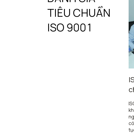
TIÊU CHUẨN
ISO 9001
I
c
IS
kh
ng
có
tụ