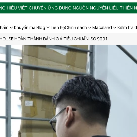
NG HIỆU VIỆT CHUYÊN ỨNG DỤNG NGUỒN NGUYÊN LIỆU THIÊN N
phẩm
Khuyến mãi
Blog
Liên hệ
Chính sách
Macaland
Kiểm tra 
YHOUSE HOÀN THÀNH ĐÁNH GIÁ TIÊU CHUẨN ISO 9001