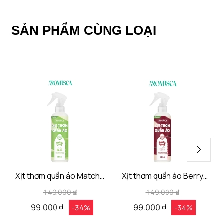
SẢN PHẨM CÙNG LOẠI
Xịt thơm quần áo Matcha
Xịt thơm quần áo Berry
Cloud Aromisca
Muse Aromisca
149.000 ₫
149.000 ₫
99.000 ₫
99.000 ₫
-34%
-34%