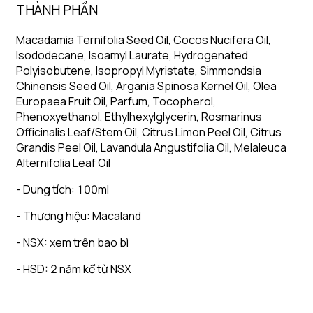
THÀNH PHẦN
Macadamia Ternifolia Seed Oil, Cocos Nucifera Oil,
Isododecane, Isoamyl Laurate, Hydrogenated
Polyisobutene, Isopropyl Myristate, Simmondsia
Chinensis Seed Oil, Argania Spinosa Kernel Oil, Olea
Europaea Fruit Oil, Parfum, Tocopherol,
Phenoxyethanol, Ethylhexylglycerin, Rosmarinus
Officinalis Leaf/Stem Oil, Citrus Limon Peel Oil, Citrus
Grandis Peel Oil, Lavandula Angustifolia Oil, Melaleuca
Alternifolia Leaf Oil
- Dung tích: 100ml
- Thương hiệu: Macaland
- NSX: xem trên bao bì
- HSD: 2 năm kể từ NSX