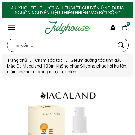
JULYHOUSE - THƯƠNG HIỆU VIỆT CHUYÊN ỨNG DỤNG
NGUỒN NGUYÊN LIỆU THIÊN NHIÊN VÀO ĐỜI SỐNG
0
Trang chủ
/
Chăm sóc tóc
/
Serum dưỡng tóc tinh dầu
Mắc Ca Macaland 100ml không chứa Silicone phục hồi hư tổn,
giảm chẻ ngọn, bóng mượt tự nhiên