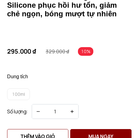
Silicone phục hồi hư tổn, giảm
chẻ ngọn, bóng mượt tự nhiên
295.000 ₫
329.000 ₫
10%
Dung tích
100ml
Số lượng:
THÊM VÀO GIỎ
MUA NGAY