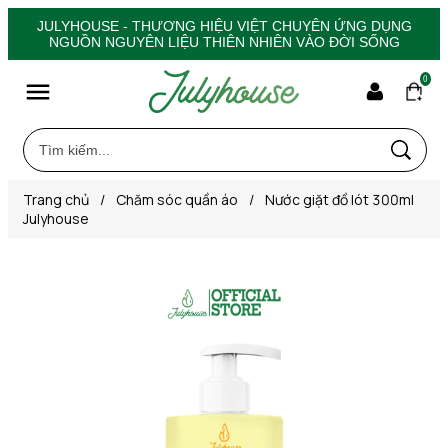
JULYHOUSE - THƯƠNG HIỆU VIỆT CHUYÊN ỨNG DỤNG
NGUỒN NGUYÊN LIỆU THIÊN NHIÊN VÀO ĐỜI SỐNG
0
Trang chủ
/
Chăm sóc quần áo
/
Nước giặt đồ lót 300ml
Julyhouse