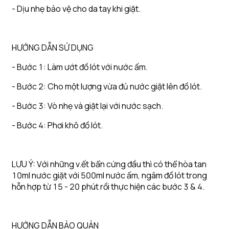
- Dịu nhẹ bảo vệ cho da tay khi giặt. ️
HƯỚNG DẪN SỬ DỤNG
- Bước 1: Làm ướt đồ lót với nước ấm.
- Bước 2: Cho một lượng vừa đủ nước giặt lên đồ lót.
- Bước 3: Vò nhẹ và giặt lại với nước sạch.
- Bước 4: Phơi khô đồ lót. ️
LƯU Ý: Với những v.ết bẩn cứng đầu thì có thể hòa tan
10ml nước giặt với 500ml nước ấm, ngâm đồ lót trong
hỗn hợp từ 15 - 20 phút rồi thực hiện các bước 3 & 4. ️
HƯỚNG DẪN BẢO QUẢN