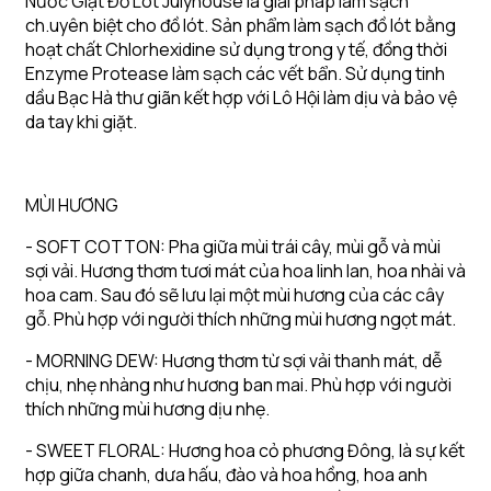
Nước Giặt Đồ Lót Julyhouse là giải pháp làm sạch
ch.uyên biệt cho đồ lót. Sản phẩm làm sạch đồ lót bằng
hoạt chất Chlorhexidine sử dụng trong y tế, đồng thời
Enzyme Protease làm sạch các vết bẩn. Sử dụng tinh
dầu Bạc Hà thư giãn kết hợp với Lô Hội làm dịu và bảo vệ
da tay khi giặt.
MÙI HƯƠNG
- SOFT COTTON: Pha giữa mùi trái cây, mùi gỗ và mùi
sợi vải. Hương thơm tươi mát của hoa linh lan, hoa nhài và
hoa cam. Sau đó sẽ lưu lại một mùi hương của các cây
gỗ. Phù hợp với người thích những mùi hương ngọt mát.
- MORNING DEW: Hương thơm từ sợi vải thanh mát, dễ
chịu, nhẹ nhàng như hương ban mai. Phù hợp với người
thích những mùi hương dịu nhẹ.
- SWEET FLORAL: Hương hoa cỏ phương Đông, là sự kết
hợp giữa chanh, dưa hấu, đào và hoa hồng, hoa anh