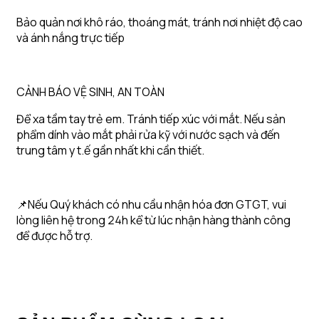
Bảo quản nơi khô ráo, thoáng mát, tránh nơi nhiệt độ cao
và ánh nắng trực tiếp ️
CẢNH BÁO VỆ SINH, AN TOÀN
Để xa tầm tay trẻ em. Tránh tiếp xúc với mắt. Nếu sản
phẩm dính vào mắt phải rửa kỹ với nước sạch và đến
trung tâm y t.ế gần nhất khi cần thiết.
📌Nếu Quý khách có nhu cầu nhận hóa đơn GTGT, vui
lòng liên hệ trong 24h kể từ lúc nhận hàng thành công
để được hỗ trợ.