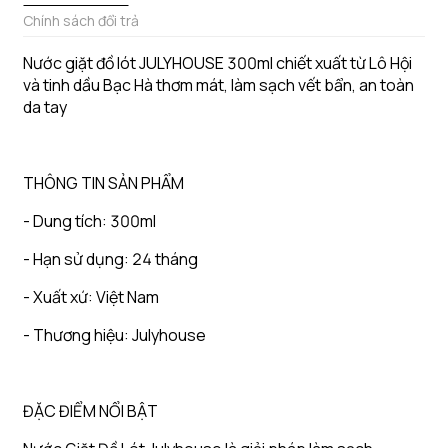
Chính sách đổi trả
Nước giặt đồ lót JULYHOUSE 300ml chiết xuất từ Lô Hội
và tinh dầu Bạc Hà thơm mát, làm sạch vết bẩn, an toàn
da tay
THÔNG TIN SẢN PHẨM
- Dung tích: 300ml ️
- Hạn sử dụng: 24 tháng ️
- Xuất xứ: Việt Nam ️
- Thương hiệu: Julyhouse
ĐẶC ĐIỂM NỔI BẬT