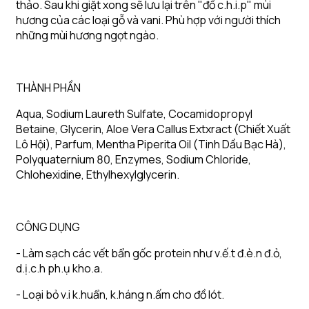
thảo. Sau khi giặt xong sẽ lưu lại trên "đồ c.h.i.p" mùi
hương của các loại gỗ và vani. Phù hợp với người thích
những mùi hương ngọt ngào.
THÀNH PHẦN
Aqua, Sodium Laureth Sulfate, Cocamidopropyl
Betaine, Glycerin, Aloe Vera Callus Extxract (Chiết Xuất
Lô Hội), Parfum, Mentha Piperita Oil (Tinh Dầu Bạc Hà),
Polyquaternium 80, Enzymes, Sodium Chloride,
Chlohexidine, Ethylhexylglycerin. ️
CÔNG DỤNG
- Làm sạch các vết bẩn gốc protein như v.ế.t đ.è.n đ.ỏ,
d.ị.c.h ph.ụ kho.a.
- Loại bỏ v.i k.huẩn, k.háng n.ấm cho đồ lót.