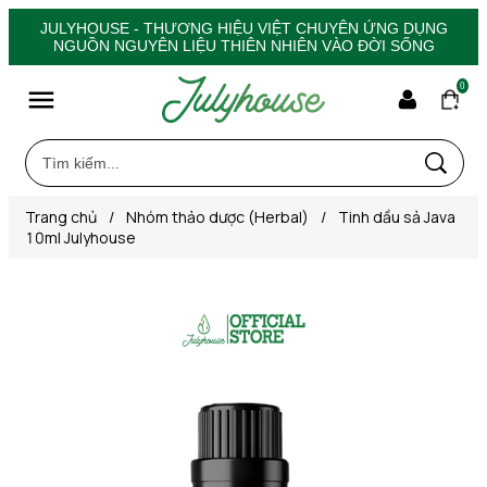
JULYHOUSE - THƯƠNG HIỆU VIỆT CHUYÊN ỨNG DỤNG
NGUỒN NGUYÊN LIỆU THIÊN NHIÊN VÀO ĐỜI SỐNG
0
Trang chủ
/
Nhóm thảo dược (Herbal)
/
Tinh dầu sả Java
10ml Julyhouse