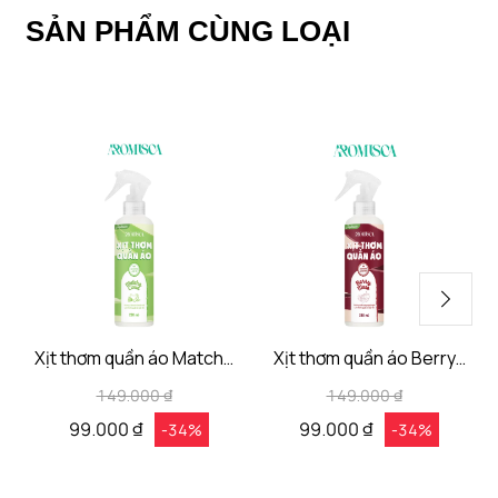
SẢN PHẨM CÙNG LOẠI
Xịt thơm quần áo Matcha
Xịt thơm quần áo Berry
Cloud Aromisca
Muse Aromisca
149.000 ₫
149.000 ₫
99.000 ₫
99.000 ₫
-34%
-34%